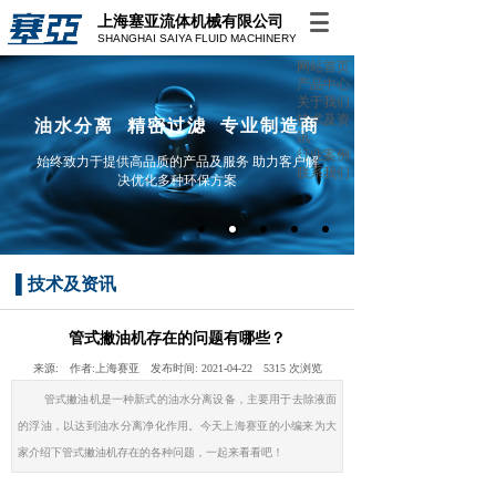
上海塞亚流体机械有限公司
SHANGHAI SAIYA FLUID MACHINERY
网站首页
产品中心
关于我们
技术及资
油水分离 精密过滤 专业制造商
讯
行业案例
始终致力于提供高品质的产品及服务 助力客户解
联系我们
决优化多种环保方案
▌
技术及资讯
管式撇油机存在的问题有哪些？
来源:
作者:
上海赛亚
发布时间:
2021-04-22
5315
次浏览
管式撇油机是一种新式的油水分离设备，主要用于去除液面
的浮油，以达到油水分离净化作用。今天上海赛亚的小编来为大
家介绍下管式撇油机存在的各种问题，一起来看看吧！