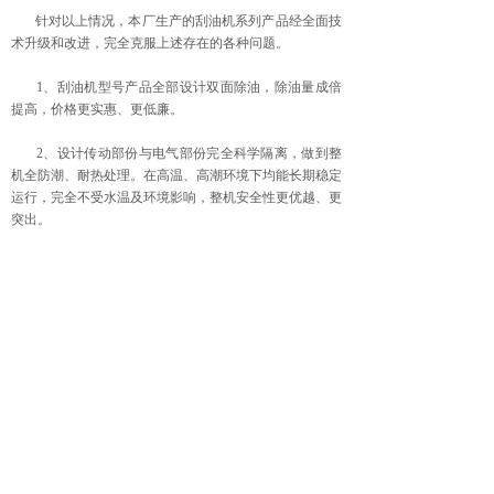
针对以上情况，本厂生产的刮油机系列产品经全面技
术升级和改进，完全克服上述存在的各种问题。
1、刮油机型号产品全部设计双面除油，除油量成倍
提高，价格更实惠、更低廉。
2、设计传动部份与电气部份完全科学隔离，做到整
机全防潮、耐热处理。在高温、高潮环境下均能长期稳定
运行，完全不受水温及环境影响，整机安全性更优越、更
突出。
3、在刮油单元增加特制柔性弹簧，使刮油板能根据
钢带阻力自动调节刮油松紧度，并根据物理变化自动捕集
粘附在钢带上的油污，使刮油更干净、更顺畅，整机性能
更完美。
上海塞亚流体机械有限公司是一家专业生产研发
油水
分离机
、刮油机、撇油机、油水分离器、精密滤油机等设
备的厂家，
欢迎来电咨询：021-59907048。
上一篇：
上海赛亚告诉你撇油机的分类和特点有哪些？
下一篇：
什么是盘式刮油机？盘式刮油机原理介绍！