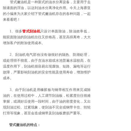
管式撇油机是一种新式的油水分离设备，主要用于去
除液面的浮油，以达到油水分离净化作用。今天上海赛亚
的小编来为大家介绍下管式撇油机存在的各种问题，一起
来看看吧！
1、很多
管式刮油机
只设计单面除油，除油效率低，
能双面除油的刮油机往往又价格高，甚至高得离奇，大大
增加客户的附加使用成本。
2、刮油机电气部份没有做很好的隔热、防潮处理，
或处理得不彻底，由于含油水箱或水池普遍水温较高，在
温度作用下，刮油机很容易出现腐蚀、短路、漏电等运行
故障，严重影响刮油机的安全性能及使用寿命，增加维护
成本。
3、由于刮油机是用橡胶板与钢带相互作用来完成除
油的，在使用过程中，人工调节刮油板，松紧度往往很难
掌握，或调好后使用一段时间，由于油的密度变化，又出
现刮油过松、过紧现象，使刮油不完全或钢带卡住、转轮
打滑等现象，甚至会造成钢带及刮油板磨损严重等。
管式撇油机的特点：